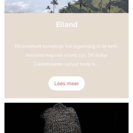
Eiland
De predikant benadrukt het regelmatig in de kerk:
niemand mag een eiland zijn. Dit stukje
Colombiaanse cultuur hoop ik ...
Lees meer