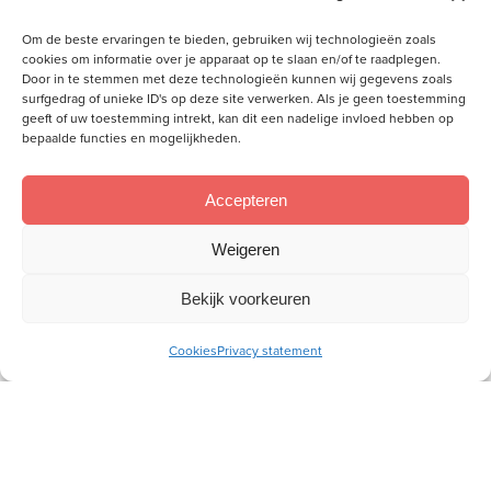
Om de beste ervaringen te bieden, gebruiken wij technologieën zoals
cookies om informatie over je apparaat op te slaan en/of te raadplegen.
Door in te stemmen met deze technologieën kunnen wij gegevens zoals
surfgedrag of unieke ID's op deze site verwerken. Als je geen toestemming
geeft of uw toestemming intrekt, kan dit een nadelige invloed hebben op
bepaalde functies en mogelijkheden.
Accepteren
Weigeren
Bekijk voorkeuren
Slechte mensen
Cookies
Privacy statement
"Waarom zijn er zoveel slechte mensen op de
wereld?" De vraag raakt me. Zulke diepe gedachten