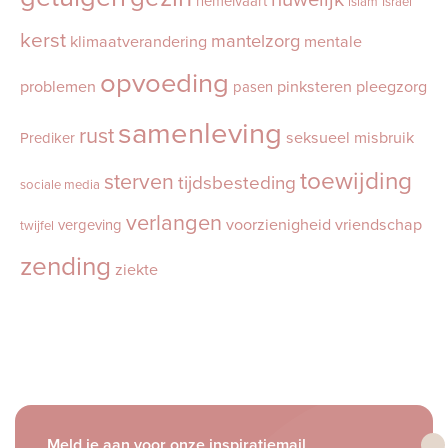
hemelvaart
islam
Israël
kerst
mantelzorg
klimaatverandering
mentale
opvoeding
problemen
pinksteren
pleegzorg
pasen
samenleving
rust
seksueel misbruik
Prediker
toewijding
sterven
tijdsbesteding
sociale media
verlangen
voorzienigheid
vriendschap
vergeving
twijfel
zending
ziekte
Meld je aan voor onze inspiratiemail