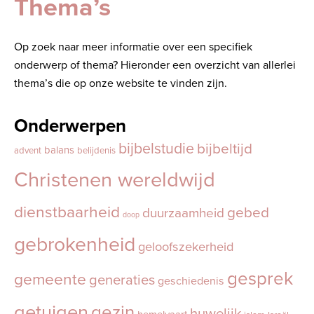
Thema’s
Op zoek naar meer informatie over een specifiek
onderwerp of thema? Hieronder een overzicht van allerlei
thema’s die op onze website te vinden zijn.
Onderwerpen
bijbelstudie
bijbeltijd
balans
advent
belijdenis
Christenen wereldwijd
dienstbaarheid
gebed
duurzaamheid
doop
gebrokenheid
geloofszekerheid
gesprek
gemeente
generaties
geschiedenis
getuigen
gezin
huwelijk