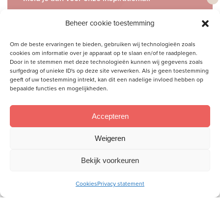
Ontvang gratis ons online
toerustingsmateriaal
Beheer cookie toestemming
Om de beste ervaringen te bieden, gebruiken wij technologieën zoals
E-
cookies om informatie over je apparaat op te slaan en/of te raadplegen.
mailadres
Door in te stemmen met deze technologieën kunnen wij gegevens zoals
surfgedrag of unieke ID's op deze site verwerken. Als je geen toestemming
geeft of uw toestemming intrekt, kan dit een nadelige invloed hebben op
bepaalde functies en mogelijkheden.
Socials
Volg je ons al?
Accepteren
Weigeren
Bekijk voorkeuren
Cookies
Privacy statement