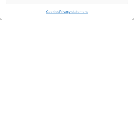
Cookies
Privacy statement
Bijbeltijd mei – Zorg voor de
schepping
Mei 2022
Lees meer