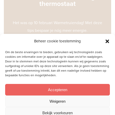
thermostaat
Het was op 10 februari Warmetruiendag! Met deze
tips bespaar je nóg meer energie.
Beheer cookie toestemming
Lees meer
Om de beste ervaringen te bieden, gebruiken wij technologieën zoals
cookies om informatie over je apparaat op te slaan en/of te raadplegen.
Door in te stemmen met deze technologieën kunnen wij gegevens zoals
surfgedrag of unieke ID's op deze site verwerken. Als je geen toestemming
geeft of uw toestemming intrekt, kan dit een nadelige invloed hebben op
bepaalde functies en mogelijkheden.
Accepteren
Weigeren
Bekijk voorkeuren