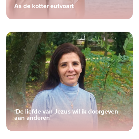
As de kotter eutvoart
‘De liefde van Jezus wil ik doorgeven
aan anderen’