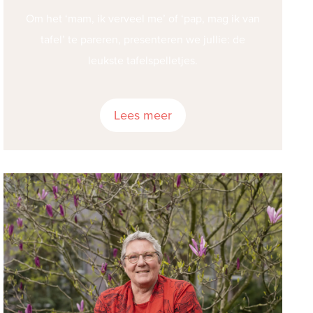
Om het ‘mam, ik verveel me’ of ‘pap, mag ik van
tafel’ te pareren, presenteren we jullie: de
leukste tafelspelletjes.
Lees meer