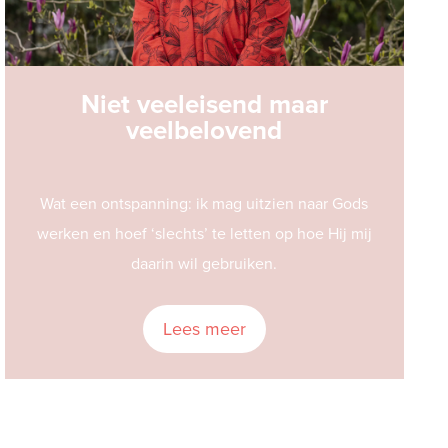
Niet veeleisend maar
veelbelovend
Wat een ontspanning: ik mag uitzien naar Gods
werken en hoef ‘slechts’ te letten op hoe Hij mij
daarin wil gebruiken.
Lees meer