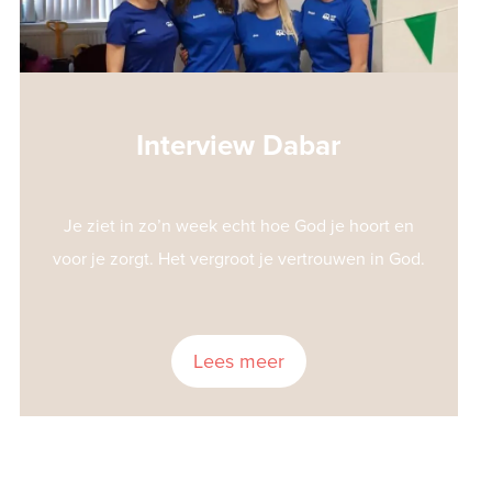
Interview Dabar
Je ziet in zo’n week echt hoe God je hoort en
voor je zorgt. Het vergroot je vertrouwen in God.
Lees meer