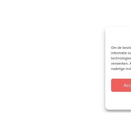
Om de beste
informatie o
technologieë
verwerken. A
nadelige in
Acc