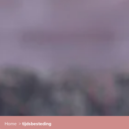
Home
>
tijdsbesteding