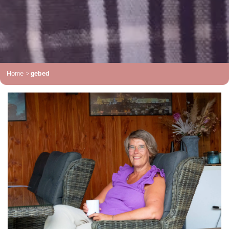
Home
>
gebed