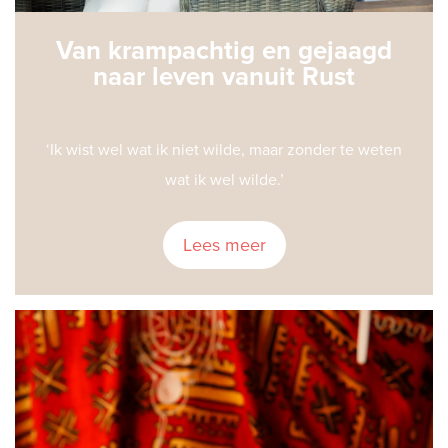
Van krampachtig en gejaagd
naar leven vanuit Rust
‘Ik wist wel wat ik niet wilde, maar zonder te weten
wat ik wel wilde.’
Lees meer