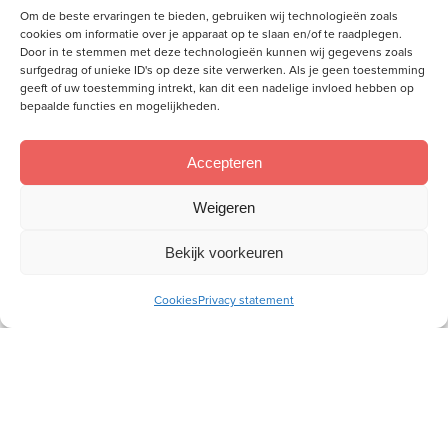
Om de beste ervaringen te bieden, gebruiken wij technologieën zoals
cookies om informatie over je apparaat op te slaan en/of te raadplegen.
Door in te stemmen met deze technologieën kunnen wij gegevens zoals
surfgedrag of unieke ID's op deze site verwerken. Als je geen toestemming
geeft of uw toestemming intrekt, kan dit een nadelige invloed hebben op
bepaalde functies en mogelijkheden.
Accepteren
Weigeren
Bekijk voorkeuren
De liefde van een biddende
Cookies
Privacy statement
moeder is de meest krachtige
vriendschap
Door onze vriendschap stralen we iets uit van Gods