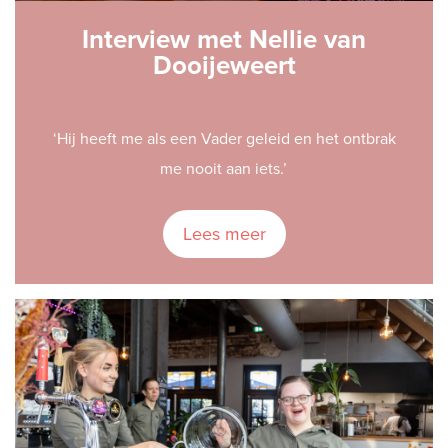
Interview met Nellie van
Dooijeweert
‘Hij heeft me als een Vader geleid en het ontbrak
me nooit aan iets.’
Lees meer