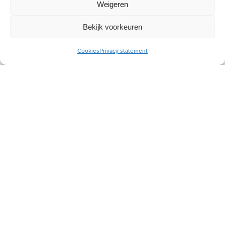
Weigeren
Graag stellen wij een Hemelvaart- en
Pinksterliturgie beschikbaar. Deze is ook
Bekijk voorkeuren
uitgezonden vanuit de Oude Kerk in Putten.
Cookies
Privacy statement
Lees meer
Meld je aan voor onze inspiratiemail
Ontvang gratis ons online
toerustingsmateriaal