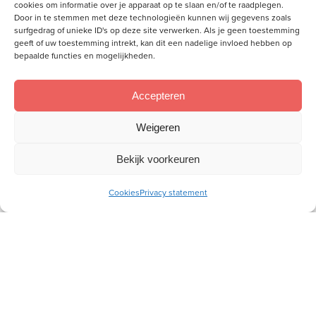
cookies om informatie over je apparaat op te slaan en/of te raadplegen.
Door in te stemmen met deze technologieën kunnen wij gegevens zoals
surfgedrag of unieke ID's op deze site verwerken. Als je geen toestemming
geeft of uw toestemming intrekt, kan dit een nadelige invloed hebben op
bepaalde functies en mogelijkheden.
Accepteren
Voorzienigheid: vertrouwen én
Weigeren
verantwoordelijkheid
Bekijk voorkeuren
Hoe zit het met Gods leiding en zorg? Hoe
Cookies
Privacy statement
verhouden zich Gods voorzienigheid en onze
verantwoordelijkheid tot elkaar?
Lees meer