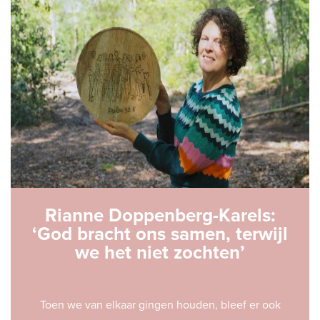
Rianne Doppenberg-Karels:
‘God bracht ons samen, terwijl
we het niet zochten’
Toen we van elkaar gingen houden, bleef er ook