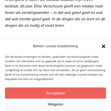
bestaat, dit jaar. Elise Verschuure geeft een inkijkje haar
leven als zendingswerker – in dat wat goed gaat en ook
dat wat minder goed gaat. In de dingen die ze leert en de
dingen die ze nodig af moet leren.
Reageren? Stuur een mail naar
Beheer cookie toestemming
reacties@vrouwtotvrouw.nl
Om de beste ervaringen te bieden, gebruiken wij technologieën zoals
cookies om informatie over je apparaat op te slaan en/of te raadplegen.
Door in te stemmen met deze technologieën kunnen wij gegevens zoals
surfgedrag of unieke ID's op deze site verwerken. Als je geen toestemming
geeft of uw toestemming intrekt, kan dit een nadelige invloed hebben op
bepaalde functies en mogelijkheden.
Gerelateerde artikelen
De band met je moeder
Polarisatie verminderen: wat kun jíj eraan
Accepteren
doen?
Met God een tussenjaar in
Weigeren