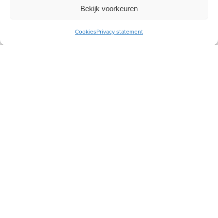
Bekijk voorkeuren
Cookies
Privacy statement
Meld je aan voor onze inspiratiemail
Ontvang gratis ons online
toerustingsmateriaal
E-
mailadres
Socials
Volg je ons al?