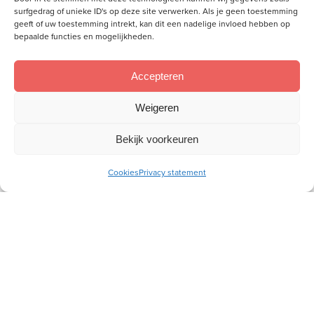
surfgedrag of unieke ID's op deze site verwerken. Als je geen toestemming
geeft of uw toestemming intrekt, kan dit een nadelige invloed hebben op
bepaalde functies en mogelijkheden.
Accepteren
Weigeren
Bekijk voorkeuren
Bijbelstudie 1 – Hosea
Cookies
Privacy statement
Lees meer