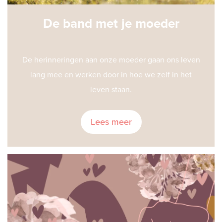
De band met je moeder
De herinneringen aan onze moeder gaan ons leven
lang mee en werken door in hoe we zelf in het
leven staan.
Lees meer