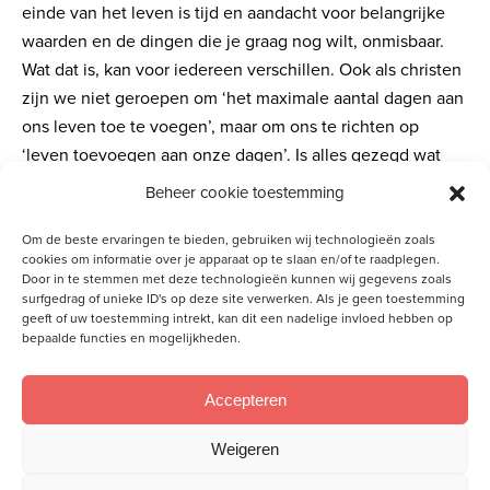
einde van het leven is tijd en aandacht voor belangrijke
waarden en de dingen die je graag nog wilt, onmisbaar.
Wat dat is, kan voor iedereen verschillen. Ook als christen
zijn we niet geroepen om ‘het maximale aantal dagen aan
ons leven toe te voegen’, maar om ons te richten op
‘leven toevoegen aan onze dagen’. Is alles gezegd wat
gezegd moet worden? Voor de een zal dat zijn: ‘Ik hou
Beheer cookie toestemming
van jou.’ De ander zal nog iets willen rechtzetten en
vergeving willen vragen. Is er tijd om de ander te
Om de beste ervaringen te bieden, gebruiken wij technologieën zoals
cookies om informatie over je apparaat op te slaan en/of te raadplegen.
bedanken voor al het goede dat werd ontvangen? Wie tot
Door in te stemmen met deze technologieën kunnen wij gegevens zoals
het einde blijft doorbehandelen, kan zomaar de tijd
surfgedrag of unieke ID's op deze site verwerken. Als je geen toestemming
geeft of uw toestemming intrekt, kan dit een nadelige invloed hebben op
voorbij laten gaan om het leven goed af te hechten. Voor
bepaalde functies en mogelijkheden.
nabestaanden kan dat zelfs een belemmering zijn om
goed verder te kunnen leven, na het overlijden van een
Accepteren
geliefde.
Weigeren