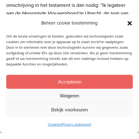
omschrijving in het testament is dan nodig: “Ik legateer
aan de
Hervormde Vrouwenbond
te Utrecht, de som van
….euro in contanten, vrij van rechten en kosten”.
Beheer cookie toestemming
Om de beste ervaringen te bieden, gebruiken wij technologieën zoals
cookies om informatie over je apparaat op te slaan en/of te raadplegen.
Door in te stemmen met deze technologieën kunnen wij gegevens zoals
surfgedrag of unieke ID's op deze site verwerken. Als je geen toestemming
geeft of uw toestemming intrekt, kan dit een nadelige invloed hebben op
bepaalde functies en mogelijkheden.
Meld je aan voor onze inspiratiemail
Accepteren
Ontvang gratis ons online
toerustingsmateriaal
Weigeren
E-
Bekijk voorkeuren
mailadres
Cookies
Privacy statement
Socials