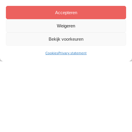
we verschillend, we zijn ook in veel dingen hetzelfde en
dat hoort vast en zeker bij het tweeling-zijn.’
Accepteren
Weigeren
Reageren? Stuur een mail
naar
reacties@vrouwtotvrouw.nl
Bekijk voorkeuren
Cookies
Privacy statement
Gerelateerde artikelen
Anders leren vasthouden
De oorlog nam een vader
Polarisatie verminderen: wat kun jíj eraan
doen?