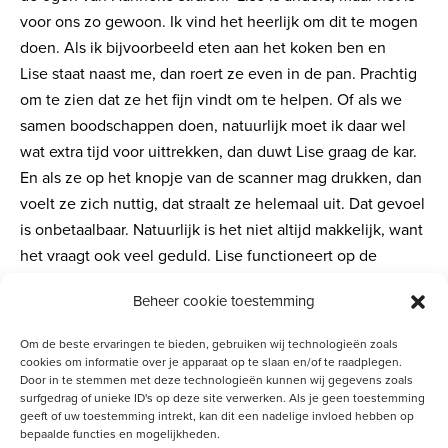
voor ons zo gewoon. Ik vind het heerlijk om dit te mogen
doen. Als ik bijvoorbeeld eten aan het koken ben en
Lise staat naast me, dan roert ze even in de pan. Prachtig
om te zien dat ze het fijn vindt om te helpen. Of als we
samen boodschappen doen, natuurlijk moet ik daar wel
wat extra tijd voor uittrekken, dan duwt Lise graag de kar.
En als ze op het knopje van de scanner mag drukken, dan
voelt ze zich nuttig, dat straalt ze helemaal uit. Dat gevoel
is onbetaalbaar. Natuurlijk is het niet altijd makkelijk, want
het vraagt ook veel geduld. Lise functioneert op de
leeftijd van een 3,5-jarige, dus ook buitenshuis heb ik
Beheer cookie toestemming
soms te dealen met het gedrag van een peuter. Maar als
het met Lise goed gaat, gaat het met mij ook goed!’
Om de beste ervaringen te bieden, gebruiken wij technologieën zoals
cookies om informatie over je apparaat op te slaan en/of te raadplegen.
Door in te stemmen met deze technologieën kunnen wij gegevens zoals
Terwijl Lise door oogcontact houvast zoekt bij haar zus
surfgedrag of unieke ID's op deze site verwerken. Als je geen toestemming
beantwoordt Hanneke haar blik en zegt: ‘Wij zijn beste
geeft of uw toestemming intrekt, kan dit een nadelige invloed hebben op
bepaalde functies en mogelijkheden.
vriendinnen hè Lies?’ We voelen elkaar aan. En ook al zijn