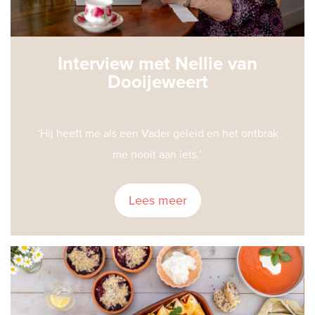
Interview met Nellie van
Dooijeweert
‘Hij heeft me als een Vader geleid en het ontbrak
me nooit aan iets.’
Lees meer