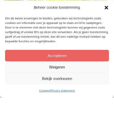
Beheer cookie toestemming
Om de beste ervaringen te bieden, gebruiken wij technologieën zoals
cookies om informatie over je apparaat op te slaan en/of te raadplegen.
Door in te stemmen met deze technologieën kunnen wij gegevens zoals
surfgedrag of unieke ID's op deze site verwerken. Als je geen toestemming
geeft of uw toestemming intrekt, kan dit een nadelige invloed hebben op
bepaalde functies en mogelijkheden.
Accepteren
Weigeren
Jeannette, die niet met de
Bekijk voorkeuren
Bijbel is opgegroeid: ‘Door het
geloof is God mijn
Cookies
Privacy statement
schuilplaats’
‘Ik leerde wie God is en dat ik op Hem kan