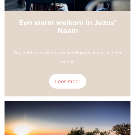
Een warm welkom in Jezus’
Naam
Oog hebben voor de vreemdeling die in ons midden
woont.
Lees meer