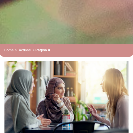
Home
>
Actueel
>
Pagina 4