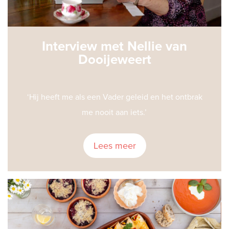
Interview met Nellie van
Dooijeweert
‘Hij heeft me als een Vader geleid en het ontbrak
me nooit aan iets.’
Lees meer