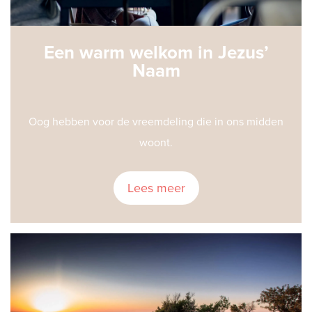
Een warm welkom in Jezus’
Naam
Oog hebben voor de vreemdeling die in ons midden
woont.
Lees meer