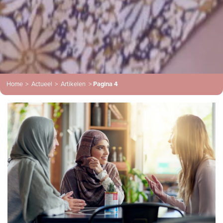
Home
>
Actueel
>
Artikelen
>
Pagina 4