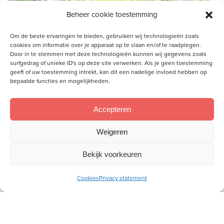
Beheer cookie toestemming
Om de beste ervaringen te bieden, gebruiken wij technologieën zoals
cookies om informatie over je apparaat op te slaan en/of te raadplegen.
Door in te stemmen met deze technologieën kunnen wij gegevens zoals
surfgedrag of unieke ID's op deze site verwerken. Als je geen toestemming
geeft of uw toestemming intrekt, kan dit een nadelige invloed hebben op
bepaalde functies en mogelijkheden.
Accepteren
Weigeren
Jeannette, die niet met de
Bekijk voorkeuren
Bijbel is opgegroeid: ‘Door het
geloof is God mijn
Cookies
Privacy statement
schuilplaats’
‘Ik leerde wie God is en dat ik op Hem kan