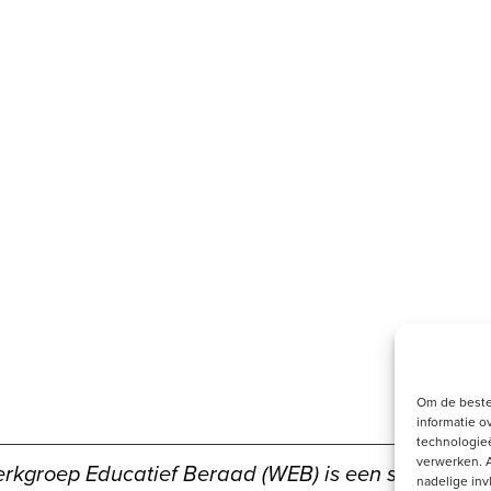
Om de beste
informatie o
technologieë
verwerken. A
rkgroep Educatief Beraad (WEB) is een samenwer
nadelige in