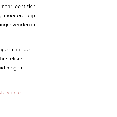
 maar leent zich
ng, moedergroep
dinggevenden in
angen naar de
ristelijke
uid mogen
te versie