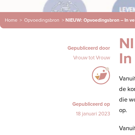
Home
>
Opvoedingsbron
>
NIEUW: Opvoedingsbron – In ve
N
Gepubliceerd door
In
Vrouw tot Vrouw
Vanui
de kom
die w
Gepubliceerd op
op.
18 januari 2023
Vanuit