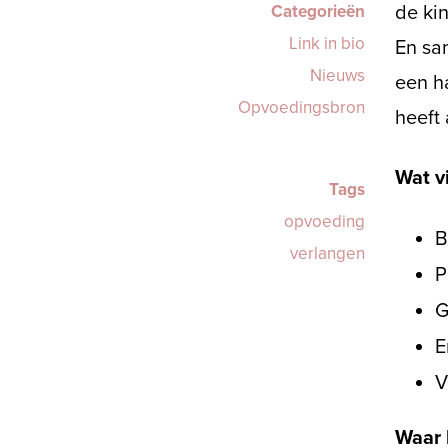
Categorieën
de ki
Link in bio
En sa
Nieuws
een h
Opvoedingsbron
heeft
Wat v
Tags
opvoeding
B
verlangen
P
G
E
V
Waar 