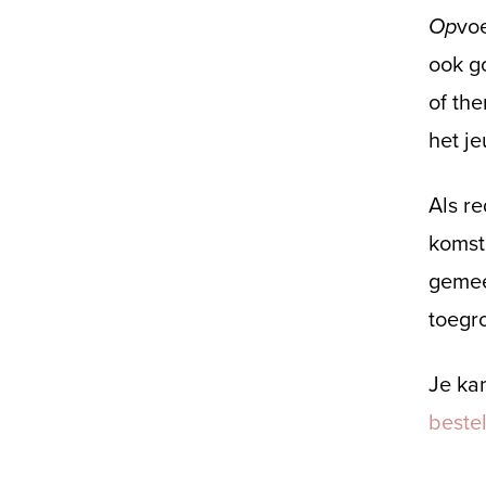
Op
voe
ook g
of th
het j
Als r
komst
gemee
toegro
Je ka
beste