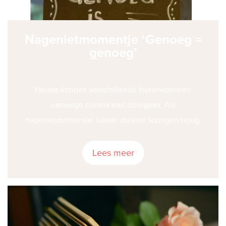
Nagenietmomentje ‘Genoeg =
genoeg’
Helaas konden verschillende bijeenkomsten
vanwege corona niet doorgaan. Als
nagenietmomentje: luister diverse lezingen terug.
Lees meer