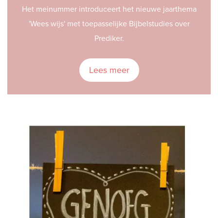
Het meinummer introduceert het nieuwe jaarthema
'Wees wijs' met toepasselijke Bijbelstudies over
Prediker.
Lees meer