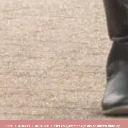
Home
>
Actueel
>
Artikelen
>
‘Het zou jammer zijn als ze alleen thuis op