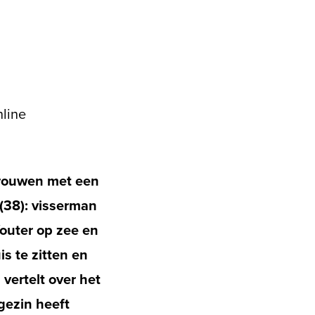
line
 trouwen met een
(38): visserman
Wouter op zee en
s te zitten en
 vertelt over het
gezin heeft