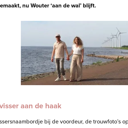
emaakt, nu Wouter ‘aan de wal’ blijft.
visser aan de haak
issersnaambordje bij de voordeur, de trouwfoto’s o