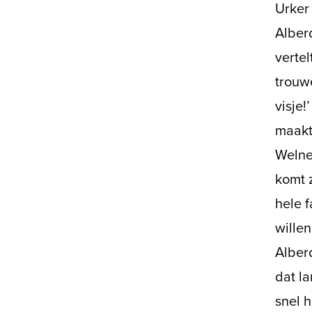
Urker
Alberd
vertel
trouw
visje
maakte
Welnee
komt z
hele f
willen
Alberd
dat la
snel h