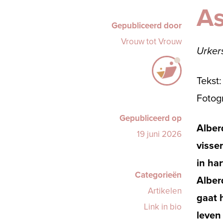
As
Gepubliceerd door
Vrouw tot Vrouw
Urkers
Tekst
Fotog
Gepubliceerd op
Alber
19 juni 2026
visse
in ha
Categorieën
Alber
Artikelen
gaat h
Link in bio
leven