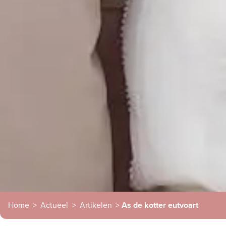
Home
>
Actueel
>
Artikelen
>
As de kotter eutvoart