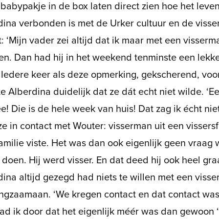
 babypakje in de box laten direct zien hoe het leve
ina verbonden is met de Urker cultuur en de visser
t: ‘Mijn vader zei altijd dat ik maar met een visser
en. Dan had hij in het weekend tenminste een lekk
!’ Iedere keer als deze opmerking, gekscherend, vo
 Alberdina duidelijk dat ze dát echt niet wilde. ‘E
! Die is de hele week van huis! Dat zag ik écht niet 
e in contact met Wouter: visserman uit een vissersf
amilie viste. Het was dan ook eigenlijk geen vraag wa
 doen. Hij werd visser. En dat deed hij ook heel gr
ina altijd gezegd had niets te willen met een viss
ngzaamaan. ‘We kregen contact en dat contact was l
ad ik door dat het eigenlijk méér was dan gewoon ‘