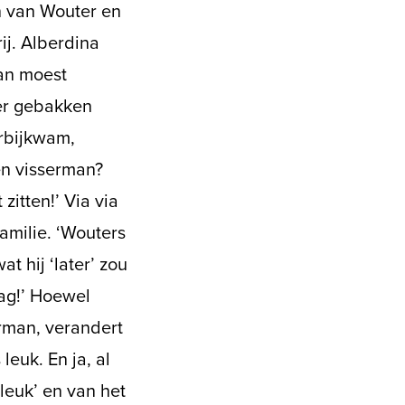
n van Wouter en
ij. Alberdina
man moest
er gebakken
orbijkwam,
en visserman?
zitten!’ Via via
amilie. ‘Wouters
t hij ‘later’ zou
aag!’ Hoewel
erman, verandert
euk. En ja, al
leuk’ en van het