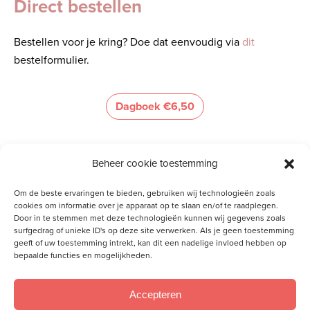
Direct bestellen
Bestellen voor je kring? Doe dat eenvoudig via
dit
bestelformulier
.
Dagboek €6,50
Kaarten € 4,50
Beheer cookie toestemming
Om de beste ervaringen te bieden, gebruiken wij technologieën zoals
Combi € 9,00
cookies om informatie over je apparaat op te slaan en/of te raadplegen.
Door in te stemmen met deze technologieën kunnen wij gegevens zoals
surfgedrag of unieke ID's op deze site verwerken. Als je geen toestemming
geeft of uw toestemming intrekt, kan dit een nadelige invloed hebben op
bepaalde functies en mogelijkheden.
Accepteren