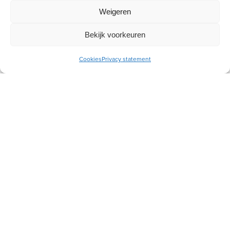
Weigeren
Meld je aan voor onze inspiratiemail
Ontvang gratis ons online
Bekijk voorkeuren
toerustingsmateriaal
Cookies
Privacy statement
E-
mailadres
Socials
Volg je ons al?