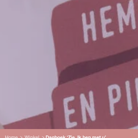
Home
>
Winkel
>
Dagboek ‘Zie, Ik ben met u’