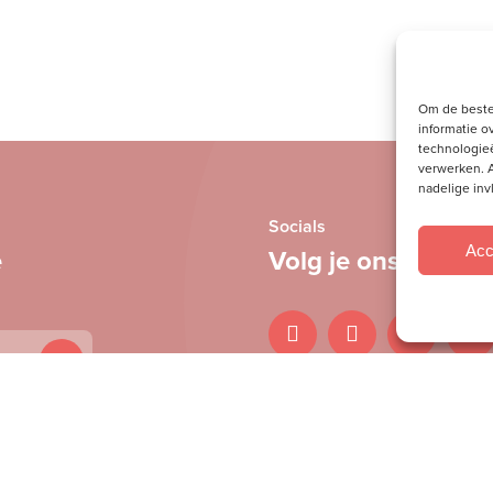
u’
aantal
Om de beste
informatie o
technologieë
verwerken. A
nadelige in
Socials
Acc
e
Volg je ons al?