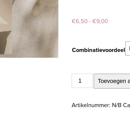
Prijsklas
€
6,50
-
€
9,00
€6,50
tot
Combinatievoordeel
€9,00
Dagboek
Toevoegen 
‘Zie,
Ik
Artikelnummer:
N/B
Ca
ben
met