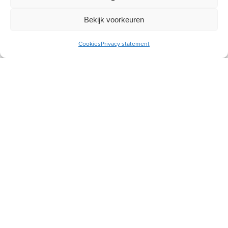
Ontvang gratis ons online
toerustingsmateriaal
Bekijk voorkeuren
E-
Cookies
Privacy statement
mailadres
Socials
Volg je ons al?