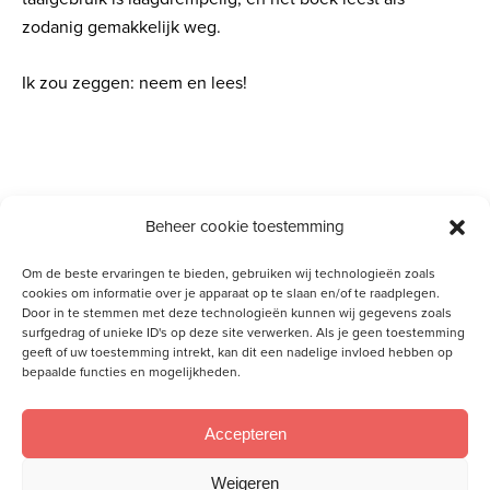
zodanig gemakkelijk weg.
Ik zou zeggen: neem en lees!
Gerelateerde artikelen
Beheer cookie toestemming
Zelfzorg, maar … hoe zit met
zelfverloochening?
Om de beste ervaringen te bieden, gebruiken wij technologieën zoals
cookies om informatie over je apparaat op te slaan en/of te raadplegen.
Door in te stemmen met deze technologieën kunnen wij gegevens zoals
surfgedrag of unieke ID's op deze site verwerken. Als je geen toestemming
geeft of uw toestemming intrekt, kan dit een nadelige invloed hebben op
bepaalde functies en mogelijkheden.
Accepteren
Meld je aan voor onze inspiratiemail
Weigeren