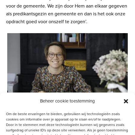
voor de gemeente. We zijn door Hem aan elkaar gegeven
als predikantsgezin en gemeente en dan is het ook onze
opdracht goed voor onszelf te zorgen’.
Beheer cookie toestemming
Om de beste ervaringen te bieden, gebruiken wij technologieën zoals
cookies om informatie over je apparaat op te slaan en/of te raadplegen.
Welke invloed heeft dit alles op jullie gezinsvorming?
Door in te stemmen met deze technologieën kunnen wij gegevens zoals
surfgedrag of unieke ID's op deze site verwerken. Als je geen toestemming
De gehele situatie heeft alles met onze persoonlijke