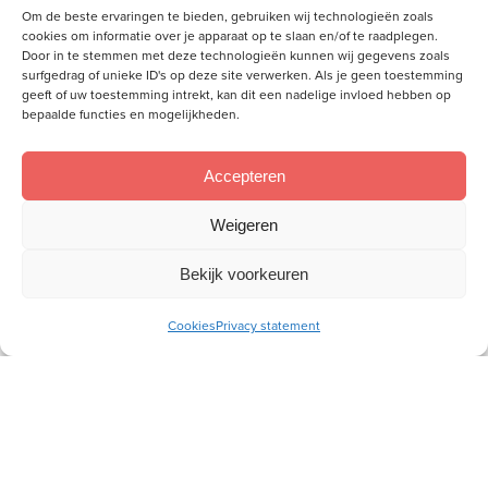
mailadres
Om de beste ervaringen te bieden, gebruiken wij technologieën zoals
cookies om informatie over je apparaat op te slaan en/of te raadplegen.
Door in te stemmen met deze technologieën kunnen wij gegevens zoals
surfgedrag of unieke ID's op deze site verwerken. Als je geen toestemming
Socials
geeft of uw toestemming intrekt, kan dit een nadelige invloed hebben op
Volg je ons al?
bepaalde functies en mogelijkheden.
Accepteren
Weigeren
Bekijk voorkeuren
Cookies
Privacy statement
Wij willen aan de hand van de Bijbel vrouwen toerusten,
zodat zij als christenvrouw hun plek kunnen innemen in
gezin, kerk en samenleving.
Meer over ons