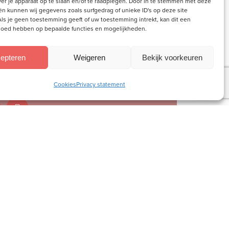
ver je apparaat op te slaan en/of te raadplegen. Door in te stemmen met deze
n kunnen wij gegevens zoals surfgedrag of unieke ID's op deze site
ls je geen toestemming geeft of uw toestemming intrekt, kan dit een
vloed hebben op bepaalde functies en mogelijkheden.
epteren
Weigeren
Bekijk voorkeuren
Cookies
Privacy statement
Contact