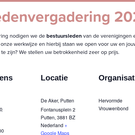
edenvergadering 2
ring nodigen we de
bestuursleden
van de verenigingen e
in onze werkwijze en hierbij staan we open voor uw en j
te zijn? We stellen uw betrokkenheid zeer op prijs.
ens
Locatie
Organisat
De Aker, Putten
Hervormde
Vrouwenbond
0
Fontanusplein 2
Putten
,
3881 BZ
Nederland
+
00
Google Maps