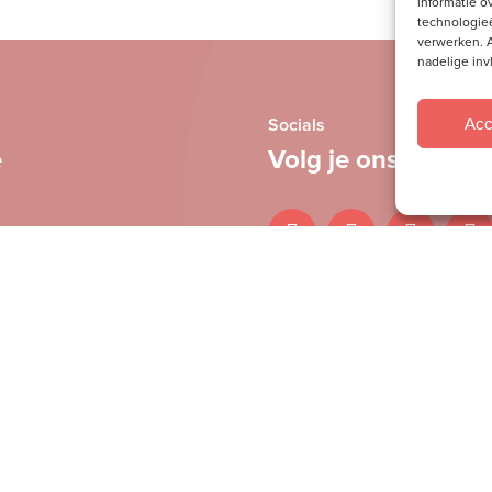
informatie o
technologieë
verwerken. A
nadelige in
Acc
Socials
e
Volg je ons al?
Snel naar