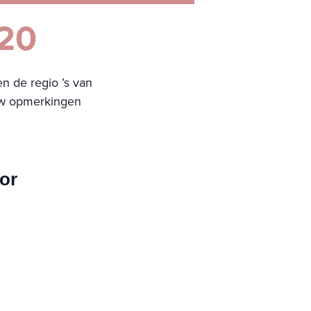
020
n de regio ’s van
ouw opmerkingen
or