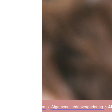
Home
>
Evenementen
>
Algemene Ledenvergadering
>
A