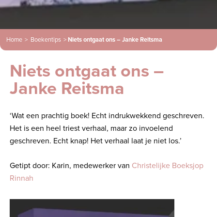
Home
>
Boekentips
>
Niets ontgaat ons – Janke Reitsma
Niets ontgaat ons –
Janke Reitsma
‘Wat een prachtig boek! Echt indrukwekkend geschreven.
Het is een heel triest verhaal, maar zo invoelend
geschreven. Echt knap! Het verhaal laat je niet los.’
Getipt door: Karin, medewerker van
Christelijke Boeksjop
Rinnah