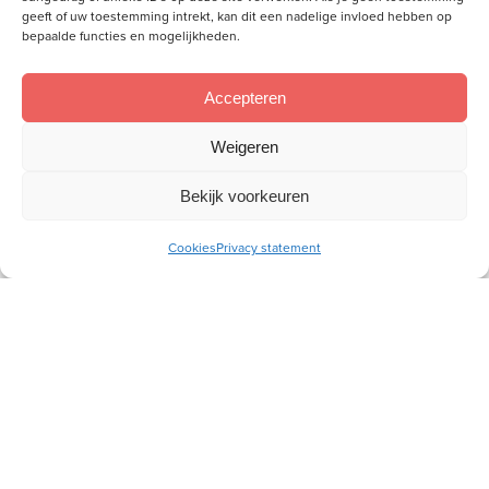
Ontvang gratis ons online
geeft of uw toestemming intrekt, kan dit een nadelige invloed hebben op
toerustingsmateriaal
bepaalde functies en mogelijkheden.
Accepteren
E-
mailadres
Weigeren
Socials
Bekijk voorkeuren
Volg je ons al?
Cookies
Privacy statement