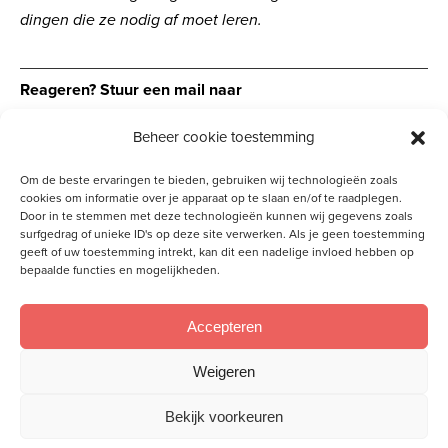
dingen die ze nodig af moet leren.
Reageren? Stuur een mail naar
reacties@vrouwtotvrouw.nl
Beheer cookie toestemming
Om de beste ervaringen te bieden, gebruiken wij technologieën zoals
cookies om informatie over je apparaat op te slaan en/of te raadplegen.
Door in te stemmen met deze technologieën kunnen wij gegevens zoals
Gerelateerde artikelen
surfgedrag of unieke ID's op deze site verwerken. Als je geen toestemming
geeft of uw toestemming intrekt, kan dit een nadelige invloed hebben op
‘We voelen ons verbonden, samen één in
bepaalde functies en mogelijkheden.
Christus’
‘Ik dacht dat ik Gods nabijheid zou voelen …
maar het bleef stil’
Accepteren
Leven in het Licht
Weigeren
Bekijk voorkeuren