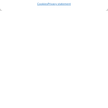
Cookies
Privacy statement
Meld je aan voor onze inspiratiemail
Ontvang gratis ons online
toerustingsmateriaal
E-
mailadres
Socials
Volg je ons al?