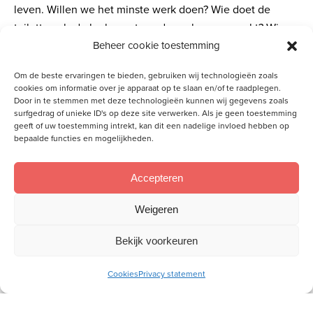
leven. Willen we het minste werk doen? Wie doet de
toiletten als de kerk moet worden schoongemaakt? Wie
Beheer cookie toestemming
vraagt dat zwak sociale gezin op de koffie?
Om de beste ervaringen te bieden, gebruiken wij technologieën zoals
“Als je deze dingen weet, zalig ben je als je ze doet.” (Joh.
cookies om informatie over je apparaat op te slaan en/of te raadplegen.
13 : 17) Jakobus noemt het geloof zonder werken dood. En
Door in te stemmen met deze technologieën kunnen wij gegevens zoals
surfgedrag of unieke ID's op deze site verwerken. Als je geen toestemming
in het laatste oordeel zullen de rechtvaardigen Hem
geeft of uw toestemming intrekt, kan dit een nadelige invloed hebben op
antwoorden: “Heere, wanneer hebben wij U hongerig
bepaalde functies en mogelijkheden.
gezien en te eten gegeven? Of dorstig en te drinken
gegeven? Wanneer hebben wij U als een vreemdeling
Accepteren
gezien en gastvrij onthaald, of naakt en hebben U
gekleed? Wanneer hebben wij U ziek gezien of in de
Weigeren
gevangenis en zijn bij U gekomen? En de Koning zal hun
Bekijk voorkeuren
antwoorden: Voorwaar, Ik zeg u: voor zover u dit voor een
van deze geringste broeders van Mij gedaan hebt, hebt u
Cookies
Privacy statement
dat voor Mij gedaan.” (Mat. 25 : 38, 39)