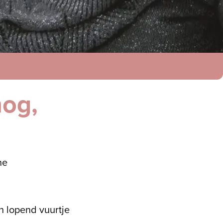
nog,
ne
n lopend vuurtje