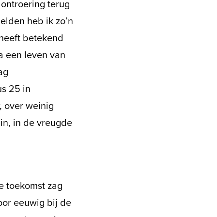
 ontroering terug
Zelden heb ik zo’n
 heeft betekend
Na een leven van
ag
us 25 in
, over weinig
 in, in de vreugde
e toekomst zag
voor eeuwig bij de