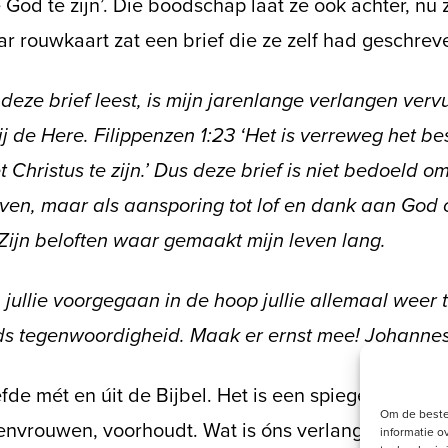
God te zijn’. Die boodschap laat ze ook achter, nu z
ar rouwkaart zat een brief die ze zelf had geschrev
 deze brief leest, is mijn jarenlange verlangen vervu
j de Here. Filippenzen 1:23 ‘Het is verreweg het b
 Christus te zijn.’ Dus deze brief is niet bedoeld o
jven, maar als aansporing tot lof en dank aan God 
 Zijn beloften waar gemaakt mijn leven lang.
 jullie voorgegaan in de hoop jullie allemaal weer
ds tegenwoordigheid. Maak er ernst mee! Johannes
fde mét en úit de Bijbel. Het is een spiegel die ze o
Om de beste
envrouwen, voorhoudt. Wat is óns verlangen? Welke 
informatie o