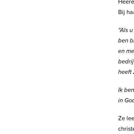
Heere 
Bij ha
“Als u
ben bi
en met
bedri
heeft
Ik ben
in Go
Ze lee
christ