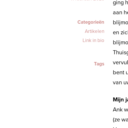
ging 
aan he
Categorieën
blijmo
Artikelen
en zic
Link in bio
blijm
Thuisg
vervu
Tags
bent u
van uw
Mijn 
Ank w
(ze wa