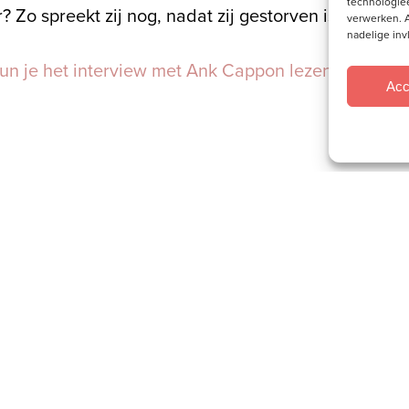
technologieë
? Zo spreekt zij nog, nadat zij gestorven is.
verwerken. A
nadelige in
kun je het interview met Ank Cappon lezen.
Acc
Socials
e
Volg je ons al?