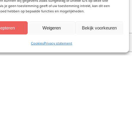
n kunnen wij gegevens zoals surfgedrag of unieke ID's op deze site
ls je geen toestemming geeft of uw toestemming intrekt, kan dit een
vloed hebben op bepaalde functies en mogelijkheden.
epteren
Weigeren
Bekijk voorkeuren
Cookies
Privacy statement