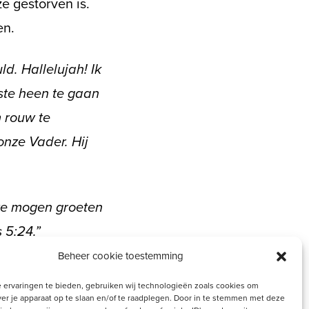
e gestorven is.
en.
ld. Hallelujah! Ik
este heen te gaan
m rouw te
onze Vader. Hij
 te mogen groeten
 5:24.”
Beheer cookie toestemming
ns, als
 ervaringen te bieden, gebruiken wij technologieën zoals cookies om
brief laten wíj
ver je apparaat op te slaan en/of te raadplegen. Door in te stemmen met deze