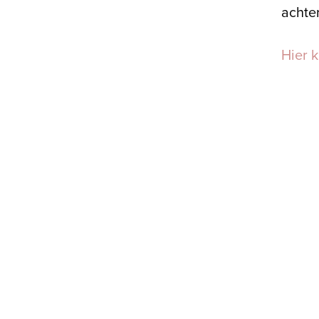
achter
Hier 
Meld je aan voor onze inspiratiemail
Ontvang gratis ons onlin
toerustingsmateriaal
E-
mailadres