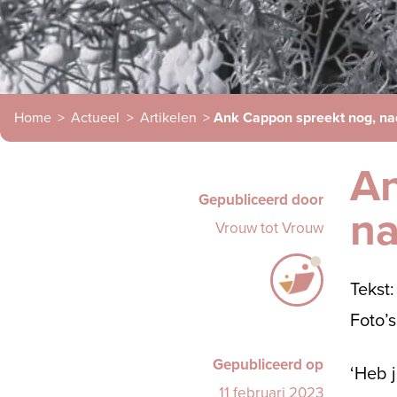
Home
>
Actueel
>
Artikelen
>
Ank Cappon spreekt nog, nada
An
Gepubliceerd door
na
Vrouw tot Vrouw
Tekst:
Foto’
Gepubliceerd op
‘Heb j
11 februari 2023