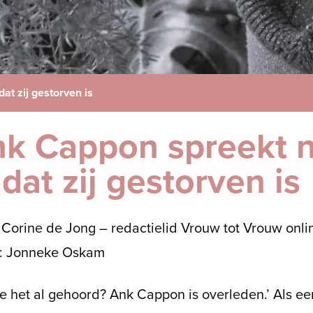
t zij gestorven is
k Cappon spreekt 
dat zij gestorven is
 Corine de Jong – redactielid Vrouw tot Vrouw onli
s: Jonneke Oskam
e het al gehoord? Ank Cappon is overleden.’ Als ee