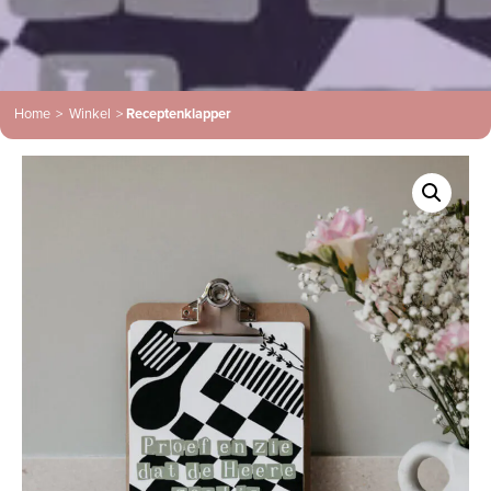
Home
>
Winkel
>
Receptenklapper