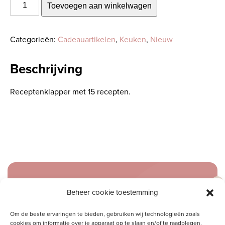
Receptenklapper
Toevoegen aan winkelwagen
aantal
Categorieën:
Cadeauartikelen
,
Keuken
,
Nieuw
Beschrijving
Receptenklapper met 15 recepten.
Meld je aan voor onze inspiratiemail
Beheer cookie toestemming
Ontvang gratis ons online
toerustingsmateriaal
Om de beste ervaringen te bieden, gebruiken wij technologieën zoals
cookies om informatie over je apparaat op te slaan en/of te raadplegen.