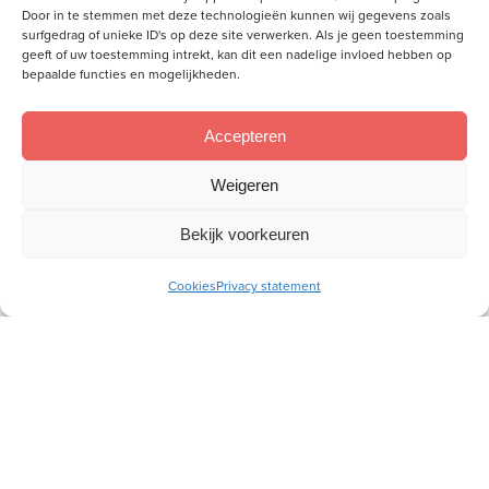
Door in te stemmen met deze technologieën kunnen wij gegevens zoals
E-
surfgedrag of unieke ID's op deze site verwerken. Als je geen toestemming
mailadres
geeft of uw toestemming intrekt, kan dit een nadelige invloed hebben op
bepaalde functies en mogelijkheden.
Socials
Accepteren
Volg je ons al?
Weigeren
Bekijk voorkeuren
Cookies
Privacy statement
Wij willen aan de hand van de Bijbel vrouwen toerusten,
zodat zij als christenvrouw hun plek kunnen innemen in
gezin, kerk en samenleving.