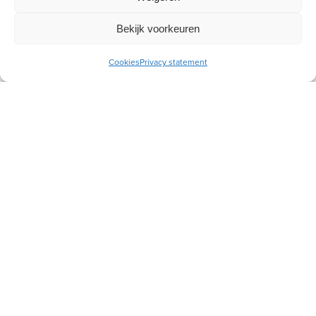
Bekijk voorkeuren
Cookies
Privacy statement
Wij willen aan de hand van de Bijbel vrouwen toerusten,
zodat zij als christenvrouw hun plek kunnen innemen in
gezin, kerk en samenleving.
Meer over ons
Snel naar
Toerusting
Webshop
Magazine
Nieuws
Evenementen
Over ons
Vrouwenkringen