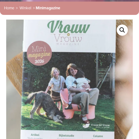
Home
>
Winkel
>
Minimagazine