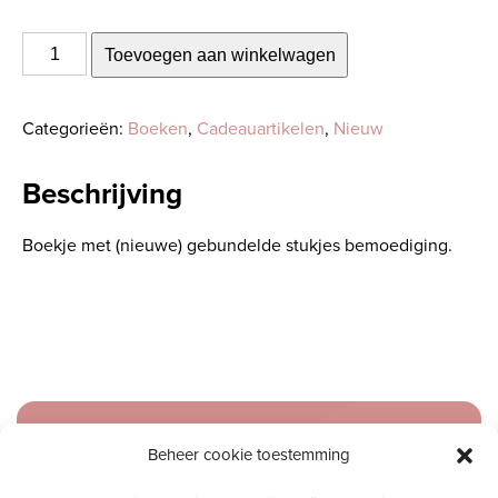
Meeleven
Toevoegen aan winkelwagen
2
-
Categorieën:
Boeken
,
Cadeauartikelen
,
Nieuw
Monica
Molendijk-
Beschrijving
van
Bemmel
Boekje met (nieuwe) gebundelde stukjes bemoediging.
aantal
Meld je aan voor onze inspiratiemail
Beheer cookie toestemming
Ontvang gratis ons online