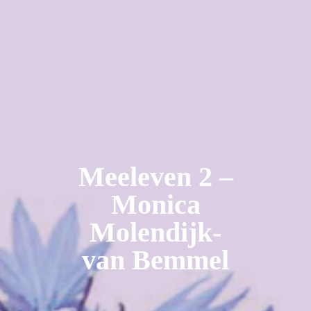
Meeleven 2 –
Monica
Molendijk-
van Bemmel