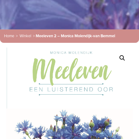
Home
>
Winkel
>
Meeleven 2 – Monica Molendijk-van Bemmel