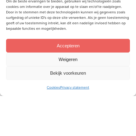
toerustingsmateriaal
Om de beste ervaringen te bieden, gebruiken wij technologieën zoals
cookies om informatie over je apparaat op te slaan en/of te raadplegen.
Door in te stemmen met deze technologieën kunnen wij gegevens zoals
E-
surfgedrag of unieke ID's op deze site verwerken. Als je geen toestemming
mailadres
geeft of uw toestemming intrekt, kan dit een nadelige invloed hebben op
bepaalde functies en mogelijkheden.
Socials
Accepteren
Volg je ons al?
Weigeren
Bekijk voorkeuren
Cookies
Privacy statement
Wij willen aan de hand van de Bijbel vrouwen toerusten,
zodat zij als christenvrouw hun plek kunnen innemen in