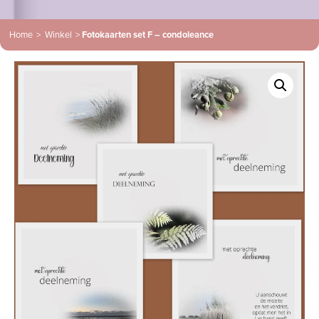
Home
>
Winkel
>
Fotokaarten set F – condoleance