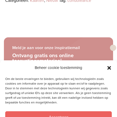
Categorieën:
Kaarten
,
Nieuw
Tag:
condoleance
-
condoleance
aantal
Meld je aan voor onze inspiratiemail
Ontvang gratis ons online
toerustingsmateriaal
Beheer cookie toestemming
E-
Om de beste ervaringen te bieden, gebruiken wij technologieën zoals
mailadres
cookies om informatie over je apparaat op te slaan en/of te raadplegen.
Door in te stemmen met deze technologieën kunnen wij gegevens zoals
surfgedrag of unieke ID's op deze site verwerken. Als je geen toestemming
Socials
geeft of uw toestemming intrekt, kan dit een nadelige invloed hebben op
bepaalde functies en mogelijkheden.
Volg je ons al?