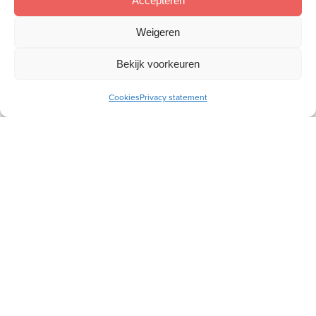
Accepteren
Weigeren
Bekijk voorkeuren
Cookies
Privacy statement
Wij willen aan de hand van de Bijbel vrouwen toerusten,
zodat zij als christenvrouw hun plek kunnen innemen in
gezin, kerk en samenleving.
Meer over ons
Snel naar
Toerusting
Webshop
Magazine
Nieuws