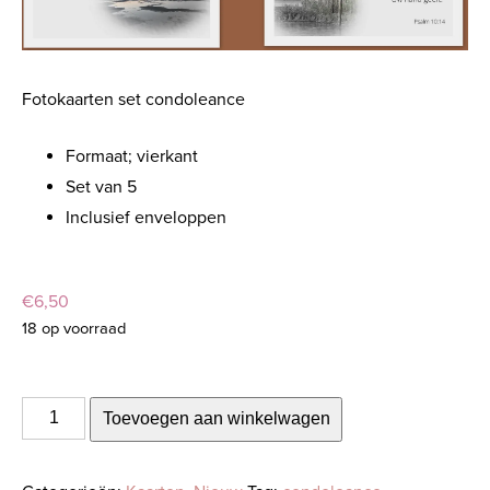
Fotokaarten set condoleance
Formaat; vierkant
Set van 5
Inclusief enveloppen
€
6,50
18 op voorraad
Fotokaarten
Toevoegen aan winkelwagen
set
F