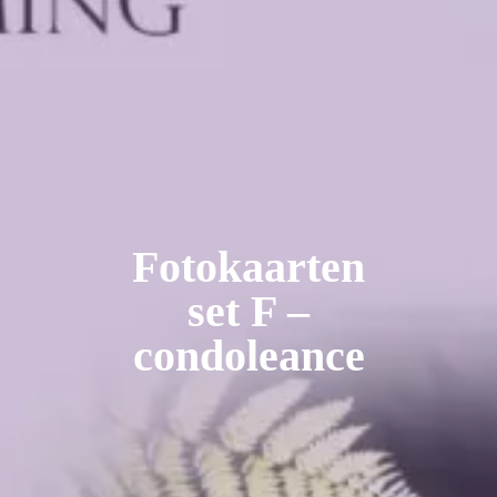
Fotokaarten
set F –
condoleance