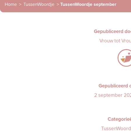
Home
>
TussenWoordje
>
TussenWoordje september
Gepubliceerd do
Vrouw tot Vro
Gepubliceerd 
2 september 20
Categorie
TussenWoord