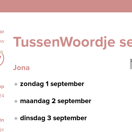
or
TussenWoordje s
uw
Jona
zondag 1 september
op
24
maandag 2 september
dinsdag 3 september
ën
je