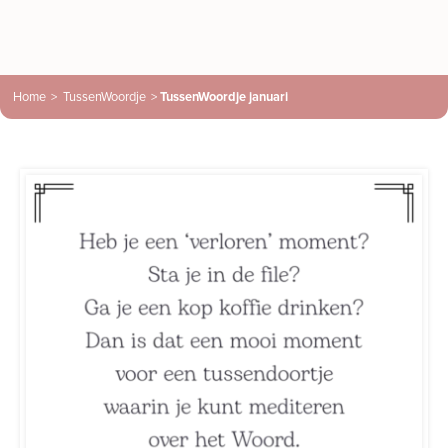
Home
>
TussenWoordje
>
TussenWoordje januari