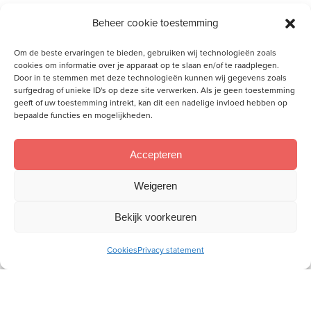
donderdag 23 januari 2025
Beheer cookie toestemming
vrijdag 24 januari 2025
Om de beste ervaringen te bieden, gebruiken wij technologieën zoals
cookies om informatie over je apparaat op te slaan en/of te raadplegen.
zaterdag 25 januari 2025
Door in te stemmen met deze technologieën kunnen wij gegevens zoals
surfgedrag of unieke ID's op deze site verwerken. Als je geen toestemming
geeft of uw toestemming intrekt, kan dit een nadelige invloed hebben op
zondag 26 januari 2025
bepaalde functies en mogelijkheden.
maandag 27 januari 2025
Accepteren
dinsdag 28 januari 2025
Weigeren
woensdag 29 januari 2025
Bekijk voorkeuren
donderdag 30 januari 2025
Cookies
Privacy statement
vrijdag 31 januari 2025