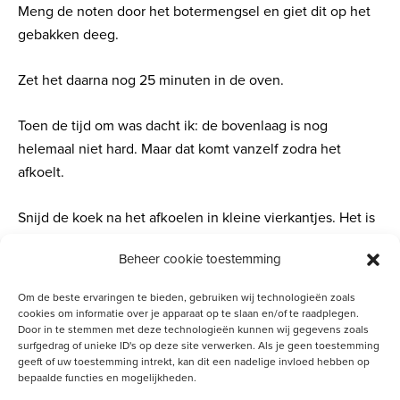
Meng de noten door het botermengsel en giet dit op het
gebakken deeg.
Zet het daarna nog 25 minuten in de oven.
Toen de tijd om was dacht ik: de bovenlaag is nog
helemaal niet hard. Maar dat komt vanzelf zodra het
afkoelt.
Snijd de koek na het afkoelen in kleine vierkantjes. Het is
heerlijk, maar je moet er niet teveel van nemen (je mag
Beheer cookie toestemming
natuurlijk altijd 2 of meer stukjes nemen J)
Om de beste ervaringen te bieden, gebruiken wij technologieën zoals
cookies om informatie over je apparaat op te slaan en/of te raadplegen.
Reageren? Stuur een mail
Door in te stemmen met deze technologieën kunnen wij gegevens zoals
naar
reacties@vrouwtotvrouw.nl
surfgedrag of unieke ID's op deze site verwerken. Als je geen toestemming
geeft of uw toestemming intrekt, kan dit een nadelige invloed hebben op
bepaalde functies en mogelijkheden.