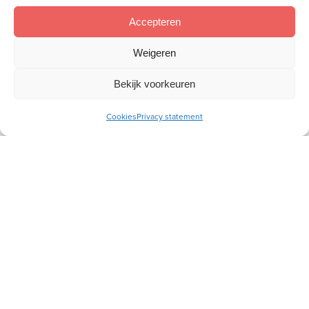
Accepteren
Weigeren
Meld je aan voor onze inspiratiemail
Bekijk voorkeuren
Ontvang gratis ons online
toerustingsmateriaal
Cookies
Privacy statement
E-
mailadres
Socials
Volg je ons al?