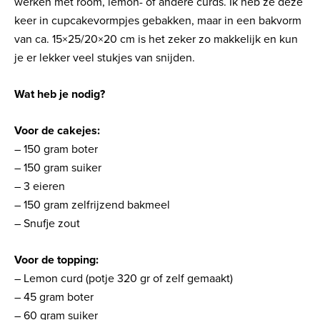
werken met room, lemon- of andere curds. Ik heb ze deze
keer in cupcakevormpjes gebakken, maar in een bakvorm
van ca. 15×25/20×20 cm is het zeker zo makkelijk en kun
je er lekker veel stukjes van snijden.
Wat heb je nodig?
Voor de cakejes:
– 150 gram boter
– 150 gram suiker
– 3 eieren
– 150 gram zelfrijzend bakmeel
– Snufje zout
Voor de topping:
– Lemon curd (potje 320 gr of zelf gemaakt)
– 45 gram boter
– 60 gram suiker