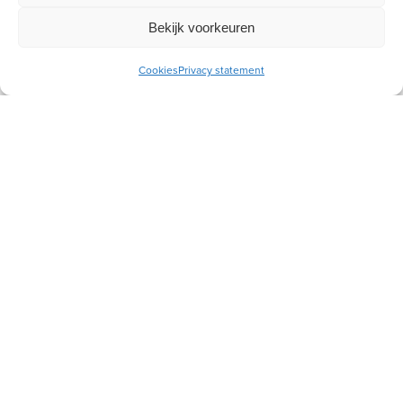
Ontvang gratis ons online
toerustingsmateriaal
Bekijk voorkeuren
E-
Cookies
Privacy statement
mailadres
Socials
Volg je ons al?
Wij willen aan de hand van de Bijbel vrouwen toerusten,