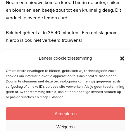
Neem een nieuwe kom en kneed hierin de boter, suiker
en bloem en een beetje zout tot een kruimelig deeg. Dit
verdeel je over de lemon curd.
Bak het geheel af in 35-40 minuten. Een dot slagroom
hierop is ook niet verkeerd trouwens!
Dit recept is aangeleverd door Adrie Middelkoop – den
Beheer cookie toestemming
Hartog. Ook fan van koken of bakken?
Deel je favoriete
Om de beste ervaringen te bieden, gebruiken wij technologieën zoals
recept met ons
!
cookies om informatie over je apparaat op te slaan en/of te raadplegen.
Door in te stemmen met deze technologieën kunnen wij gegevens zoals
surfgedrag of unieke ID's op deze site verwerken. Als je geen toestemming
geeft of uw toestemming intrekt, kan dit een nadelige invloed hebben op
bepaalde functies en mogelijkheden.
Accepteren
Meld je aan voor onze inspiratiemail
Weigeren