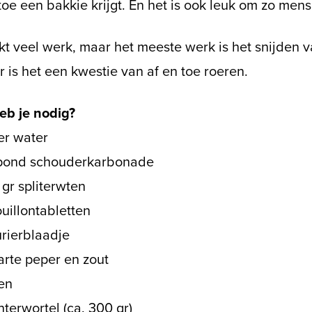
toe een bakkie krijgt. En het is ook leuk om zo mens
jkt veel werk, maar het meeste werk is het snijden 
 is het een kwestie van af en toe roeren.
eb je nodig?
ter water
 pond schouderkarbonade
gr spliterwten
uillontabletten
urierblaadje
rte peper en zout
en
nterwortel (ca. 300 gr)