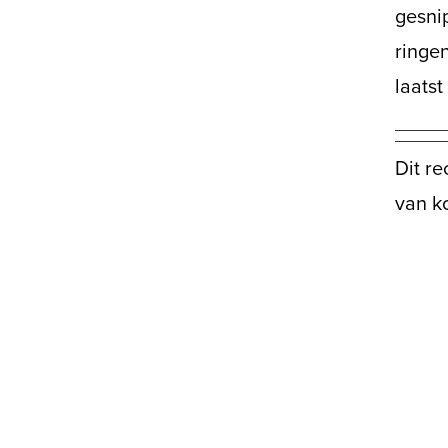
gesnip
ringen
laatst
Dit r
van ko
Meld je aan voor onze inspiratiemail
Ontvang gratis ons onlin