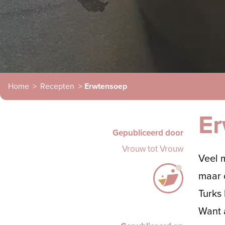
Home
>
Recepten
>
Erwtensoep
E
Gepubliceerd door
Vrouw tot Vrouw
Veel 
maar 
Turks 
Want a