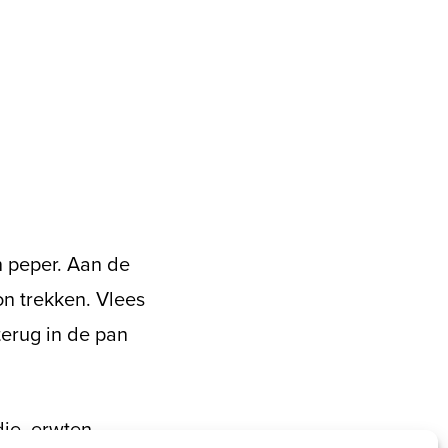
n peper. Aan de
on trekken. Vlees
terug in de pan
je, erwten,