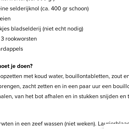
eine selderijknol (ca. 400 gr schoon)
reien
kjes bladselderij (niet echt nodig)
f 3 rookworsten
ardappels
oet je doen?
opzetten met koud water, bouillontabletten, zout e
rengen, zacht zetten en in een paar uur een bouill
halen, van het bot afhalen en in stukken snijden en 
rwten in een zeef wassen (niet weken). Laurierblaad