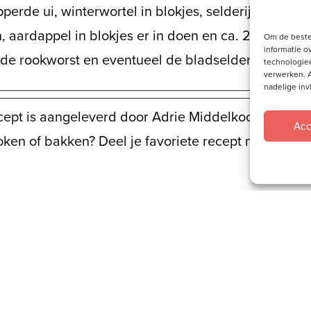
perde ui, winterwortel in blokjes, selderijknol in blo
, aardappel in blokjes er in doen en ca. 2 uur zach
Om de beste
informatie o
 de rookworst en eventueel de bladselderij er bij d
technologieë
verwerken. A
nadelige in
ecept is aangeleverd door Adrie Middelkoop – den H
Acc
ken of bakken? Deel je favoriete recept met ons!
Socials
e
Volg je ons al?