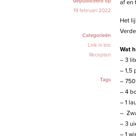
Gepubliceerd op
af en 
19 februari 2022
Het li
Verder
Categorieën
Link in bio
Wat h
Recepten
– 3 li
– 1,5
Tags
– 750 
– 4 bo
– 1 la
– Zwa
– 3 ui
– 1 wi