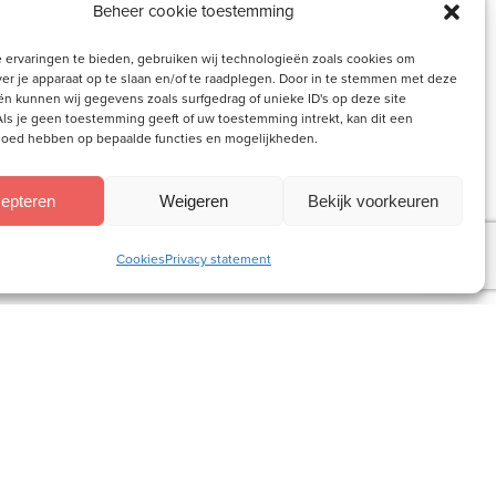
Beheer cookie toestemming
kjes, prei in
tjes koken. Op het
 ervaringen te bieden, gebruiken wij technologieën zoals cookies om
ver je apparaat op te slaan en/of te raadplegen. Door in te stemmen met deze
oen.
n kunnen wij gegevens zoals surfgedrag of unieke ID's op deze site
ls je geen toestemming geeft of uw toestemming intrekt, kan dit een
vloed hebben op bepaalde functies en mogelijkheden.
artog. Ook fan
epteren
Weigeren
Bekijk voorkeuren
Cookies
Privacy statement