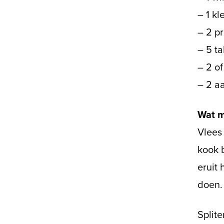
– 1 kl
– 2 p
– 5 ta
– 2 o
– 2 a
Wat m
Vlees 
kook b
eruit 
doen.
Splite