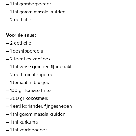
– 1 thl gemberpoeder
– 1 thl garam masala kruiden
– 2 eetl olie
Voor de saus:
– 2 eetl olie
– 1 gesnipperde ui
– 2 teentjes knoflook
– 1 thl verse gember, fijngehakt
– 2 eetl tomatenpuree
– 1 tomaat in blokjes
– 100 gr Tomato Frito
– 200 gr kokosmelk
– 1 eetl koriander, fijngesneden
– 1 thl garam masala kruiden
– 1 thl kurkuma
– 1 thl kerriepoeder