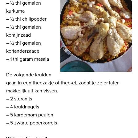
– ½ thl gemalen
kurkuma
– ½ thl chilipoeder
– ½ thl gemalen
komijnzaad
– ½ thl gemalen
korianderzaade
– 1 thl garam masala
De volgende kruiden
gaan in een theezakje of thee-ei, zodat je ze er later
makkelijk uit kan vissen.
– 2 steranijs
– 4 kruidnagels
– 5 kardemom peulen
– 5 zwarte peperkorrels