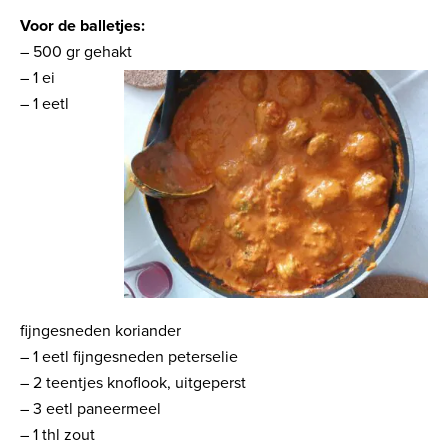
Voor de balletjes:
– 500 gr gehakt
– 1 ei
– 1 eetl
fijngesneden koriander
– 1 eetl fijngesneden peterselie
– 2 teentjes knoflook, uitgeperst
– 3 eetl paneermeel
– 1 thl zout