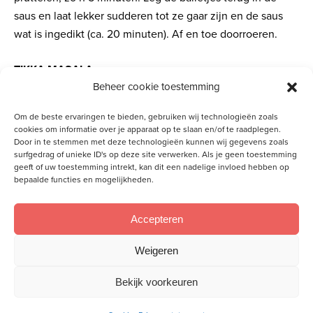
saus en laat lekker sudderen tot ze gaar zijn en de saus
wat is ingedikt (ca. 20 minuten). Af en toe doorroeren.
TIKKA MASALA
Beheer cookie toestemming
En ook dit recept heb ik niet zelf bedacht, dit komt van
Familie over de Kook.
Om de beste ervaringen te bieden, gebruiken wij technologieën zoals
cookies om informatie over je apparaat op te slaan en/of te raadplegen.
Voor de kip:
Door in te stemmen met deze technologieën kunnen wij gegevens zoals
surfgedrag of unieke ID's op deze site verwerken. Als je geen toestemming
– 4 kipfilets in
geeft of uw toestemming intrekt, kan dit een nadelige invloed hebben op
stukjes
bepaalde functies en mogelijkheden.
– Sap van 1
citroen
Accepteren
– 50 gr yoghurt
– 2 teentjes
Weigeren
knoflook in
Bekijk voorkeuren
kleine stukjes
– 2 cm verse