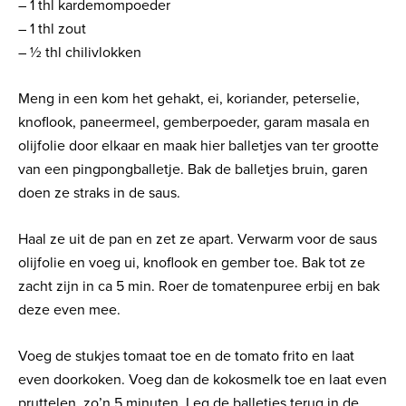
– 1 thl kardemompoeder
– 1 thl zout
– ½ thl chilivlokken
Meng in een kom het gehakt, ei, koriander, peterselie,
knoflook, paneermeel, gemberpoeder, garam masala en
olijfolie door elkaar en maak hier balletjes van ter grootte
van een pingpongballetje. Bak de balletjes bruin, garen
doen ze straks in de saus.
Haal ze uit de pan en zet ze apart. Verwarm voor de saus
olijfolie en voeg ui, knoflook en gember toe. Bak tot ze
zacht zijn in ca 5 min. Roer de tomatenpuree erbij en bak
deze even mee.
Voeg de stukjes tomaat toe en de tomato frito en laat
even doorkoken. Voeg dan de kokosmelk toe en laat even
pruttelen, zo’n 5 minuten. Leg de balletjes terug in de