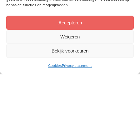
bepaalde functies en mogelijkheden.
Accepteren
Wij willen aan de hand van de Bijbel vrouwen toerusten,
Weigeren
zodat zij als christenvrouw hun plek kunnen innemen in
gezin, kerk en samenleving.
Bekijk voorkeuren
Meer over ons
Cookies
Privacy statement
Snel naar
Toerusting
Webshop
Magazine
Nieuws
Evenementen
Over ons
Vrouwenkringen