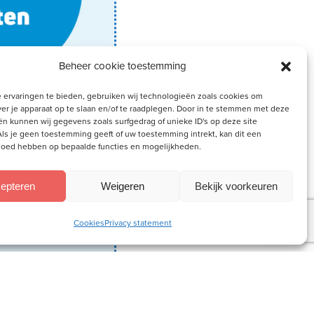
Beheer cookie toestemming
 ervaringen te bieden, gebruiken wij technologieën zoals cookies om
ver je apparaat op te slaan en/of te raadplegen. Door in te stemmen met deze
n kunnen wij gegevens zoals surfgedrag of unieke ID's op deze site
elden voor de
ls je geen toestemming geeft of uw toestemming intrekt, kan dit een
vloed hebben op bepaalde functies en mogelijkheden.
servelijst van
epteren
Weigeren
Bekijk voorkeuren
rouw.nl
.
Cookies
Privacy statement