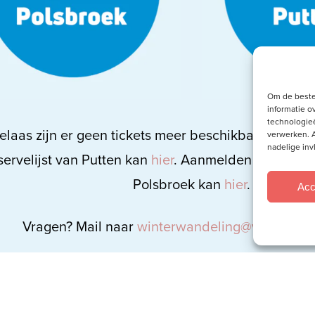
Om de beste
informatie o
technologieë
elaas zijn er geen tickets meer beschikbaar. Aanm
verwerken. A
nadelige in
servelijst van Putten kan
hier
. Aanmelden voor de re
Polsbroek kan
hier
.
Acc
Vragen? Mail naar
winterwandeling@vrouwtotv