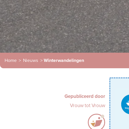
Home
>
Nieuws
>
Winterwandelingen
Gepubliceerd door
Vrouw tot Vrouw