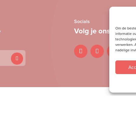
Socials
Om de beste
e
Volg je ons al?
informatie o
technologieë
verwerken. A
nadelige in
Acc
Snel naar
Toerusting
Webshop