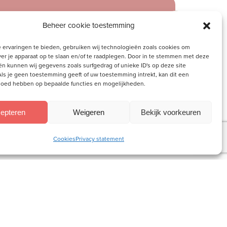
Beheer cookie toestemming
 ervaringen te bieden, gebruiken wij technologieën zoals cookies om
ver je apparaat op te slaan en/of te raadplegen. Door in te stemmen met deze
n kunnen wij gegevens zoals surfgedrag of unieke ID's op deze site
ls je geen toestemming geeft of uw toestemming intrekt, kan dit een
vloed hebben op bepaalde functies en mogelijkheden.
epteren
Weigeren
Bekijk voorkeuren
Cookies
Privacy statement
Contact
Vrouw tot Vrouw