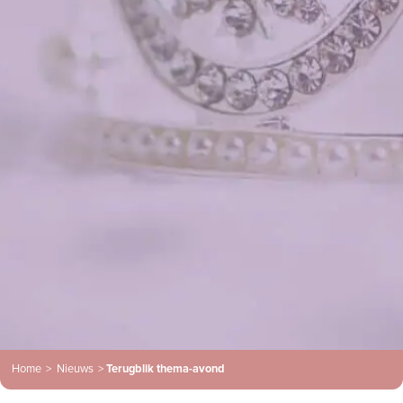
Home
>
Nieuws
>
Terugblik thema-avond