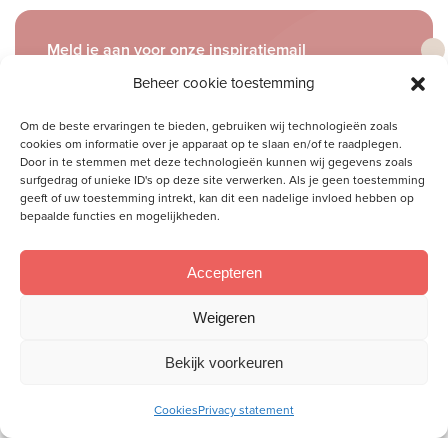
Meld je aan voor onze inspiratiemail
Ontvang gratis ons online
Beheer cookie toestemming
toerustingsmateriaal
Om de beste ervaringen te bieden, gebruiken wij technologieën zoals
cookies om informatie over je apparaat op te slaan en/of te raadplegen.
E-
Door in te stemmen met deze technologieën kunnen wij gegevens zoals
mailadres
surfgedrag of unieke ID's op deze site verwerken. Als je geen toestemming
geeft of uw toestemming intrekt, kan dit een nadelige invloed hebben op
bepaalde functies en mogelijkheden.
Socials
Volg je ons al?
Accepteren
Weigeren
Bekijk voorkeuren
Cookies
Privacy statement