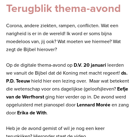
Terugblik thema-avond
Corona, andere ziekten, rampen, conflicten. Wat een
narigheid is er in de wereld! Ik word er soms bijna
moedeloos van, jij ook? Wat moeten we hiermee? Wat
zegt de Bijbel hierover?
Op de digitale thema-avond op
D.V. 20 januari
leerden
we vanuit de Bijbel dat dé Koning met macht regeert!
ds.
P.D. Teeuw
hield hier een lezing over. Maar wat betekent
die wetenschap voor ons dagelijkse (geloofs)leven?
Eefje
van de Werfhorst
ging hier verder op in. De avond werd
opgeluisterd met pianospel door
Lennard Morée
en zang
door
Erika de With
.
Heb je de avond gemist of wil je nog een keer
terugkijken? Hieronder staat de video.