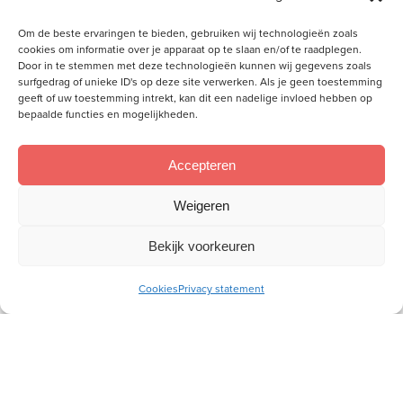
E-
Om de beste ervaringen te bieden, gebruiken wij technologieën zoals
mailadres
cookies om informatie over je apparaat op te slaan en/of te raadplegen.
Door in te stemmen met deze technologieën kunnen wij gegevens zoals
surfgedrag of unieke ID's op deze site verwerken. Als je geen toestemming
Socials
geeft of uw toestemming intrekt, kan dit een nadelige invloed hebben op
bepaalde functies en mogelijkheden.
Volg je ons al?
Accepteren
Weigeren
Bekijk voorkeuren
Cookies
Privacy statement
Wij willen aan de hand van de Bijbel vrouwen toerusten,
zodat zij als christenvrouw hun plek kunnen innemen in
gezin, kerk en samenleving.