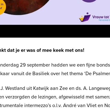
kt dat je er was of mee keek met ons!
nderdag 29 september hadden we een fijne bond
lkaar vanuit de Basiliek over het thema ‘De Psalme
J. Westland uit Katwijk aan Zee en ds. A. Langeweg
en verzorgden de lezingen, afgewisseld met same
trumentale intermezzo’s o.l.v. André van Vliet en No