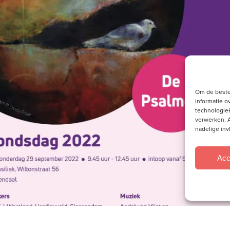
Om de beste
informatie o
technologieë
verwerken. A
nadelige in
Acc