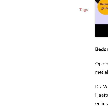
Tags
Bedan
Op do
met e
Ds. W.
Haaft
en ins