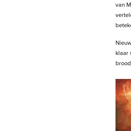
van M
verte
betek
Nieuw
klaar 
brood