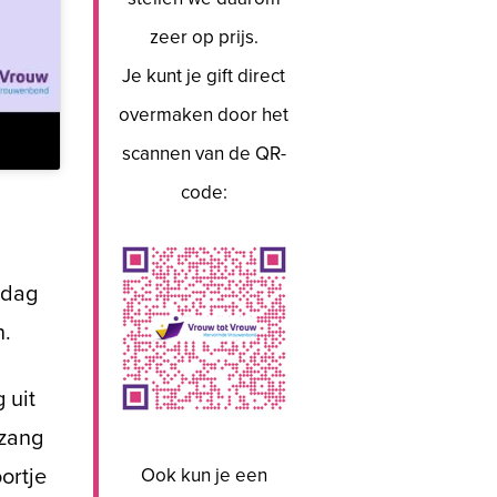
zeer op prijs.
Je kunt je gift direct
overmaken door het
scannen van de QR-
code:
sdag
n.
 uit
nzang
Ook kun je een
ortje