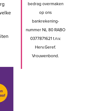
bedrag overmaken
rg
op ons
welke
bankrekening-
nummer NL 80 RABO
iten
0377871621 t.n.v.
Herv.Geref.
Vrouwenbond.