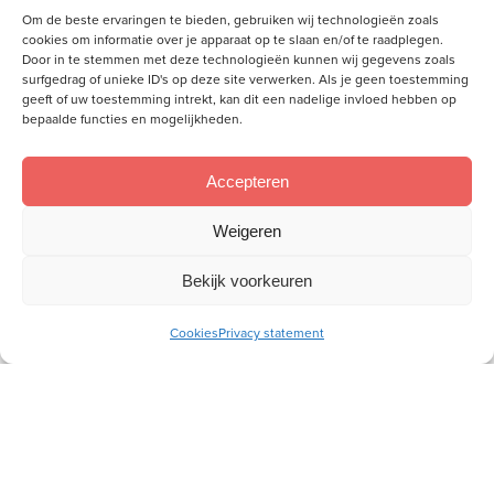
mailadres
Om de beste ervaringen te bieden, gebruiken wij technologieën zoals
cookies om informatie over je apparaat op te slaan en/of te raadplegen.
Door in te stemmen met deze technologieën kunnen wij gegevens zoals
surfgedrag of unieke ID's op deze site verwerken. Als je geen toestemming
Socials
geeft of uw toestemming intrekt, kan dit een nadelige invloed hebben op
Volg je ons al?
bepaalde functies en mogelijkheden.
Accepteren
Weigeren
Bekijk voorkeuren
Cookies
Privacy statement
Wij willen aan de hand van de Bijbel vrouwen toerusten,
zodat zij als christenvrouw hun plek kunnen innemen in
gezin, kerk en samenleving.