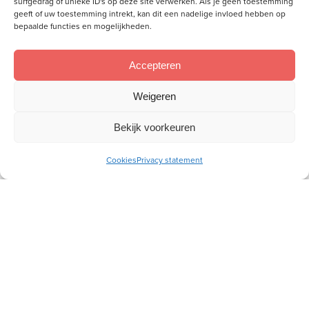
surfgedrag of unieke ID's op deze site verwerken. Als je geen toestemming
geeft of uw toestemming intrekt, kan dit een nadelige invloed hebben op
Voorzitter Hervormde Vrouwenbond
bepaalde functies en mogelijkheden.
Accepteren
Weigeren
Bekijk voorkeuren
Meld je aan voor onze inspiratiemail
Ontvang gratis ons online
Cookies
Privacy statement
toerustingsmateriaal
E-
mailadres
Socials
Volg je ons al?