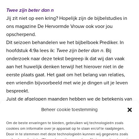
Twee zijn beter dan n
Jij zit niet op een kring? Hopelijk zijn de bijbelstudies in
ons magazine De Hervormde Vrouw ook voor jou
opscherpend.
Dit seizoen behandelen we het bijbelboek Prediker. In
hoofdstuk 4:9a lees ik:
Twee zijn beter dan n
. Bij
onderzoek naar deze tekst begreep ik dat wij dan vaak
aan het huwelijk denken terwijl het hierover niet in de
eerste plaats gaat. Het gaat om het belang van relaties,
een vriendin bijvoorbeeld met wie je dingen uit je leven
bespreekt.
Juist de afgelopen maanden hebben we de betekenis van
ontmoetingen gezien.
Beheer cookie toestemming
Ik wens jullie goede gesprekken rond het Woord toe. En,
hopelijk ook weer tot ziens!
Om de beste ervaringen te bieden, gebruiken wij technologieën zoals
cookies om informatie over je apparaat op te slaan en/of te raadplegen.
Door in te stemmen met deze technologieën kunnen wij gegevens zoals
Gertruud de Koeijer