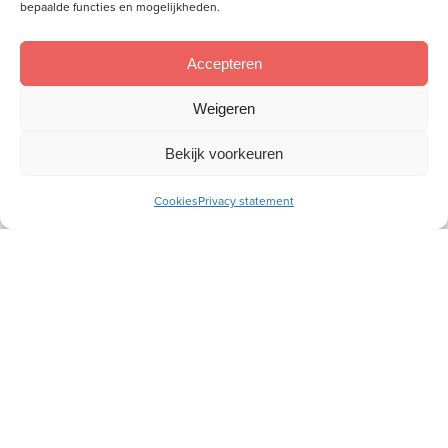
bepaalde functies en mogelijkheden.
Accepteren
Weigeren
Meld je aan voor onze inspiratiemail
Bekijk voorkeuren
Ontvang gratis ons online
toerustingsmateriaal
Cookies
Privacy statement
E-
mailadres
Socials
Volg je ons al?