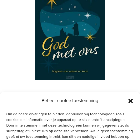
Beheer cookie toestemming
Gerelateerde artikelen
Om de beste ervaringen te bieden, gebruiken wij technologieën zoals
Met vier kerken samen het kerstevangelie
cookies om informatie over je apparaat op te slaan en/of te raadplegen.
Door in te stemmen met deze technologieën kunnen wij gegevens zoals
delen in de stad
surfgedrag of unieke ID's op deze site verwerken. Als je geen toestemming
geeft of uw toestemming intrekt, kan dit een nadelige invloed hebben op