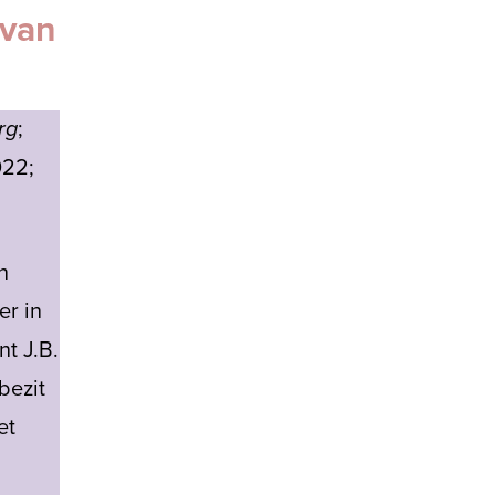
/van
rg
;
022;
n
er in
t J.B.
bezit
et