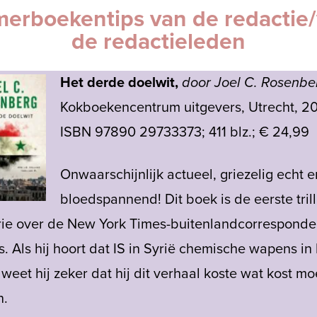
erboekentips van de redactie
de redactieleden
Het derde doelwit,
door Joel C. Rosenbe
Kokboekencentrum uitgevers, Utrecht, 2
ISBN 97890 29733373; 411 blz.; € 24,99
Onwaarschijnlijk actueel, griezelig echt e
bloedspannend! Dit boek is de eerste trill
rie over de New York Times-buitenlandcorresponden
s. Als hij hoort dat IS in Syrië chemische wapens in 
 weet hij zeker dat hij dit verhaal koste wat kost mo
en.