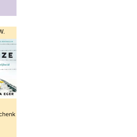
.W.
schenk