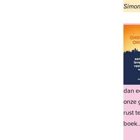
Simon
dan e
onze 
rust t
boek