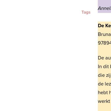
Annel
Tags
De K
Bruna 
97894
De au
In dit
die zi
de lez
hebt 
werkt 